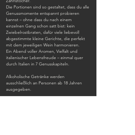
Zahnstocher. 
Die Portionen sind so gestaltet, dass du alle 
Genussmomente entspannt probieren 
kannst – ohne dass du nach einem 
einzelnen Gang schon satt bist: kein 
Zwiebelrostbraten, dafür viele liebevoll 
abgestimmte kleine Gerichte, die perfekt 
mit dem jeweiligen Wein harmonieren.
Ein Abend voller Aromen, Vielfalt und 
italienischer Lebensfreude – einmal quer 
durch Italien in 7 Genusskapiteln.
Alkoholische Getränke werden 
ausschließlich an Personen ab 18 Jahren 
ausgegeben.
Diese Veranstaltung teilen