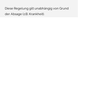
Diese Regelung gilt
unabhängig von Grund
der Absage (z.B. Krankheit).
Wir bitten um Verständnis, da Einkauf,
Planung und Vorbereitung bereits im Vorfeld
erfolgen.
Kontakt
Bei Fragen zu unseren Ticketbedingungen,
Umbuchungen oder Stornierungen kontaktieren
Sie uns gerne per E-Mail oder telefonisch:
Corinnas-feinkost@t-
E-Mail-Adresse:
online.de
Telefon:
+49 1517 2423033