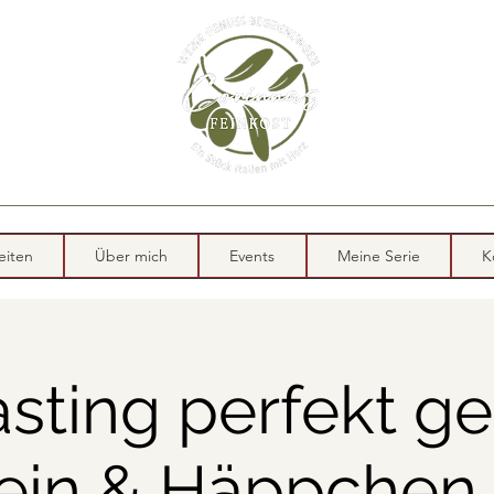
eiten
Über mich
Events
Meine Serie
K
sting perfekt ge
in & Häppchen