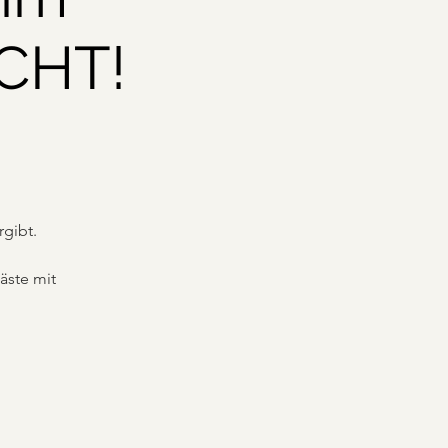
CHT!
rgibt.
äste mit