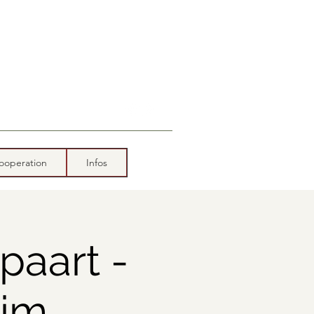
ooperation
Infos
paart -
 im