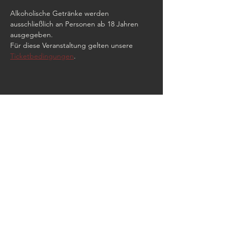
Alkoholische Getränke werden 
ausschließlich an Personen ab 18 Jahren 
ausgegeben.
Für diese Veranstaltung gelten unsere 
Ticketbedingungen
.
Diese Veranstaltung teilen
Parken